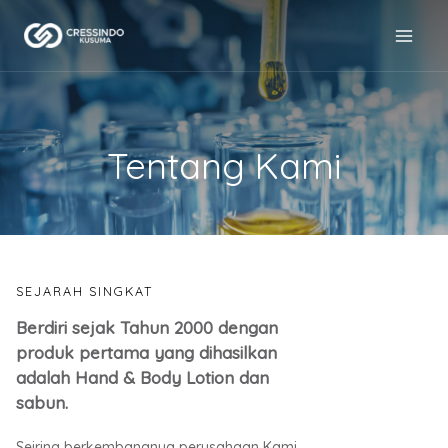
Skip
to
MAI
content
MEN
Tentang Kami
SEJARAH SINGKAT
Berdiri sejak Tahun 2000 dengan
produk pertama yang dihasilkan
adalah Hand & Body Lotion dan
sabun.
Seiring berkembangnya perusahaan Kami