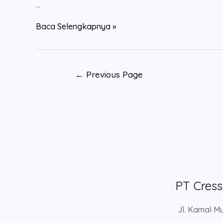
…
Ide
Baca Selengkapnya »
Bisnis
Untuk
Pemula
Posts
←
Previous Page
pagination
PT Cres
Jl. Kamal Mu