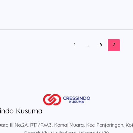
1
…
6
7
sindo Kusuma
ara III No.2A, RT.1/RW.3, Kamal Muara, Kec. Penjaringan, Ko