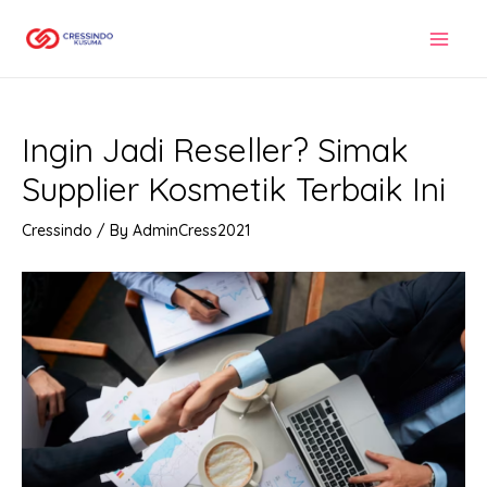
Skip
to
MAI
content
MEN
Ingin Jadi Reseller? Simak
Supplier Kosmetik Terbaik Ini
Cressindo
/ By
AdminCress2021