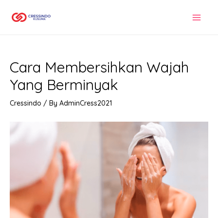
Skip
to
MAI
content
MEN
Cara Membersihkan Wajah
Yang Berminyak
Cressindo
/ By
AdminCress2021