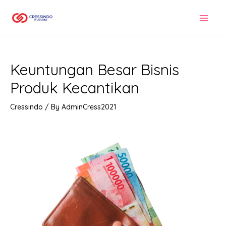
Skip
to
MAI
content
MEN
Keuntungan Besar Bisnis
Produk Kecantikan
Cressindo
/ By
AdminCress2021